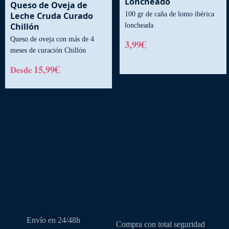
Loncheado
Queso de Oveja de
Leche Cruda Curado
100 gr de caña de lomo ibérica
Chillón
loncheada
Queso de oveja con más de 4
€
3,99
meses de curación Chillón
€
15,99
Desde
Este
producto
tiene
múltiples
variantes.
Las
opciones
se
pueden
elegir
en
la
Envío en 24/48h
Compra con total seguridad
página