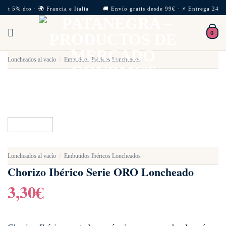
Skip
met 5% dto · 🌍 Francia e Italia 🚚 Envío gratis desde 99€ · ⚡ Entrega 24/72
to
0
content
Loncheados al vacío
/
Embutidos Ibéricos Loncheados
Loncheados al vacío
/
Embutidos Ibéricos Loncheados
Chorizo Ibérico Serie ORO Loncheado
3,30
€