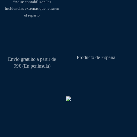
*no se contabilizan las
de
incidencias externas que retrasen
producto
el reparto
Producto de España
Envío gratuito a partir de
99€ (En península)