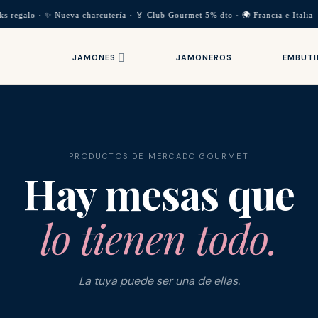
ks regalo · ✨ Nueva charcutería · 🏅 Club Gourmet 5% dto · 🌍 Francia e Ital
JAMONES
JAMONEROS
EMBUT
PRODUCTOS DE MERCADO GOURMET
Hay mesas que
lo tienen todo.
La tuya puede ser una de ellas.