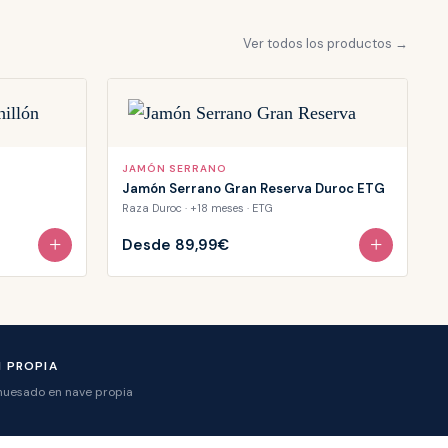
Ver todos los productos →
JAMÓN SERRANO
Jamón Serrano Gran Reserva Duroc ETG
Raza Duroc · +18 meses · ETG
+
+
Desde
89,99€
 PROPIA
huesado en nave propia