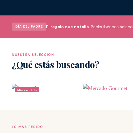
El regalo que no falla.
Packs ibéricos selecc
DÍA DEL PADRE
NUESTRA SELECCIÓN
¿Qué estás buscando?
Jamonería
Mercado Gourmet
Enteros · Deshuesados · Loncheados
Charcutería · Ahumados · Co
Más vendido
LO MÁS PEDIDO