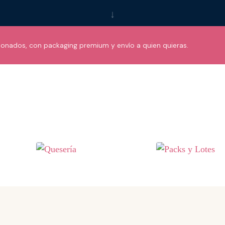
↓
ionados, con packaging premium y envío a quien quieras.
Quesería
Packs & Lotes
nservas
Curados · Leche cruda · Tablas
Regalo · Empresa · Oca