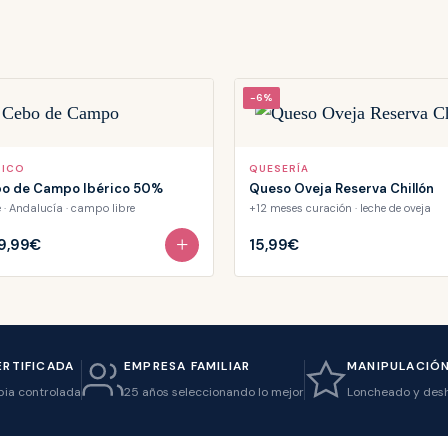
-6%
RICO
QUESERÍA
o de Campo Ibérico 50%
Queso Oveja Reserva Chillón
e · Andalucía · campo libre
+12 meses curación · leche de oveja
+
9,99€
15,99€
ERTIFICADA
EMPRESA FAMILIAR
MANIPULACIÓN
pia controlada
25 años seleccionando lo mejor
Loncheado y des