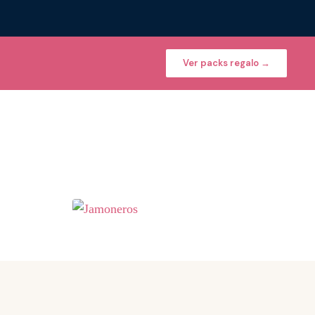
Ver packs regalo →
Jamoneros
siones
Profesionales · Madera · Acero