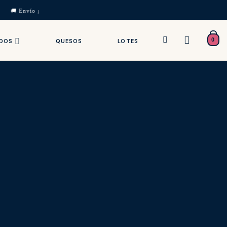
ia 🚚 Envío gratis desde 99€ · ⚡ Entrega 24/72h · 🎁 Packs regalo · ✨ Nueva c
0
IDOS
QUESOS
LOTES