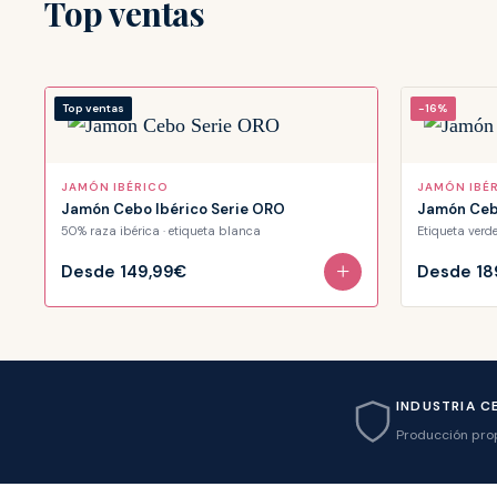
Top ventas
Top ventas
-16%
JAMÓN IBÉRICO
JAMÓN IBÉ
Jamón Cebo Ibérico Serie ORO
Jamón Ceb
50% raza ibérica · etiqueta blanca
Etiqueta verd
+
Desde
149,99€
Desde
18
INDUSTRIA C
Producción pro