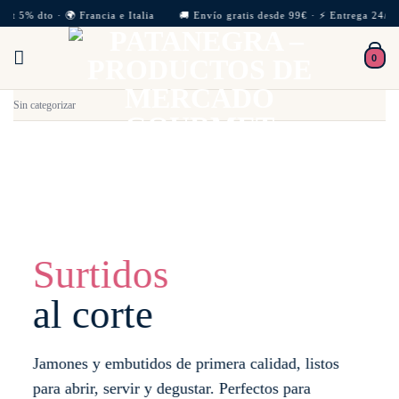
Skip
et 5% dto · 🌍 Francia e Italia 🚚 Envío gratis desde 99€ · ⚡ Entrega 24/72h
to
0
content
Sin categorizar
Surtidos
al corte
Jamones y embutidos de primera calidad, listos
para abrir, servir y degustar. Perfectos para