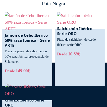
Pata Negra
Salchichón Ibérico
Serie ORO
Jamón de Cebo Ibérico
50% raza Ibérica – Serie
Pieza de salchichón de cerdo
ARTE
ibérico serie ORO
Pieza de jamón de cebo ibérico
€
10,89
Desde
50% raza ibérica procedencia de
Este
Salamanca
producto
€
149,00
Desde
tiene
Este
múltiples
producto
variantes.
tiene
Las
múltiples
opciones
variantes.
se
Chorizo Ibérico Serie
Las
pueden
ORO