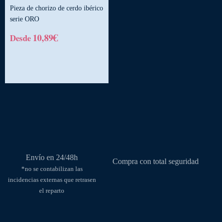
opciones
elegir
Pieza de chorizo de cerdo ibérico
se
en
serie ORO
pueden
la
€
10,89
Desde
elegir
página
Este
en
de
producto
la
producto
tiene
página
múltiples
de
variantes.
producto
Las
opciones
se
pueden
elegir
Envío en 24/48h
Compra con total seguridad
en
*no se contabilizan las
la
incidencias externas que retrasen
página
el reparto
de
producto