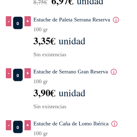
6,97
€
El precio original era
El precio actual 
unidad
8,75
€
8,75€.
6,97€.
Estuche de Paleta Serrana Reserva
100 gr
Estuche de Paleta Serrana Reserva cantidad
3,35
€
unidad
Sin existencias
Estuche de Serrano Gran Reserva
100 gr
Estuche de Serrano Gran Reserva cantidad
3,90
€
unidad
Sin existencias
Estuche de Caña de Lomo Ibérica
100 gr
Estuche de Caña de Lomo Ibérica cantidad