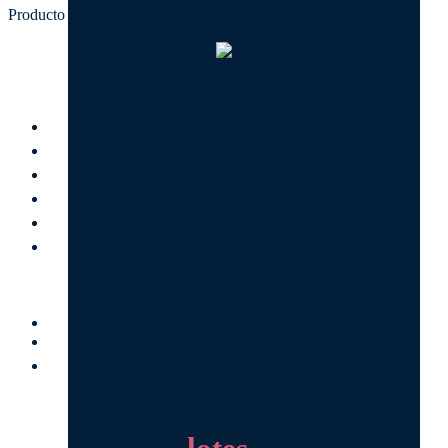
Producto de España
PRODUCTOS
Jamón
Quesos
Embutidos Ibéricos
Lotes Ibéricos
Vinos
NOSOTROS
¿Quiénes somos?
Nuestro compromiso
Preguntas frecuentes
Descubre
CONTACTO