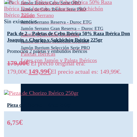
Jamón Ibérico Cebo Serie ORO
-16%
Jamón de Cebo Ibérico Serie PRO
Jamón Serrano
Sin existencias
Jamón Serrano Reserva - Duroc ETG
Jamón Serrano Gran Reserva – Duroc ETG
Pack de 2 – Paletas de Cebo Ibérica 50% Raza Ibérica Don
Jamón Selección Gourmet
Joaquín + Chorizo y Salchichón Ibérico 225gr
Jamón de Autor Selección Gourmet
Jamón Iberium Selección Serie PRO
Promoción 2 paletas y embutidos ibéricos
Paletas Ibéricas
Lotes con Jamón y Paleta Ibéricos
€
179,00
El precio original era:
€
149,99
179,00€.
El precio actual es: 149,99€.
Pieza de Chorizo Ibérico 250gr
€
6,75