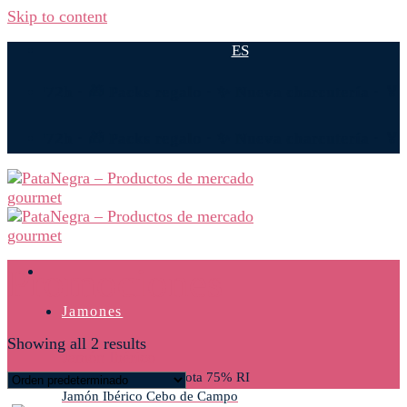
Skip to content
ES
ega 24/72h · 🎁 Packs regalo · ✨ Nueva charcutería · 
ega 24/72h · 🎁 Packs regalo · ✨ Nueva charcutería · 
Promociones
Jamones
Showing all 2 results
Jamón Ibérico
Jamón ibérico de Bellota 75% RI
Jamón Ibérico Cebo de Campo