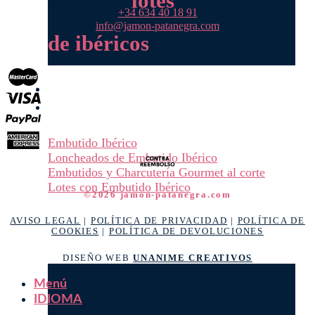
nuestros
lotes
‎+34 634 40 18 91
info@jamon-patanegra.com
de ibéricos
Jamoneros
Embutidos
Embutido Ibérico
Loncheados de Embutido Ibérico
Embutidos y Charcutería Gourmet al corte
Lotes con Embutido Ibérico
©2026 jamon-patanegra.com
AVISO LEGAL
|
POLÍTICA DE PRIVACIDAD
|
POLÍTICA DE
COOKIES
|
POLÍTICA DE DEVOLUCIONES
DISEÑO WEB
UNANIME CREATIVOS
Menú
IDIOMA