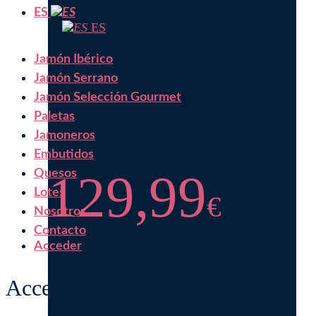
ES
ES
Jamón Ibérico
Jamón Serrano
Jamón Selección Gourmet
Paletas
Jamoneros
Embutidos
129,99
Quesos
Lotes
€
Nosotros
Contacto
Acceder
Jamón de Cebo
Acceder
Ibérico