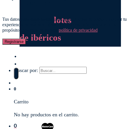
Descubre
nuestros
lotes
Tus datos personales se utilizarán para procesar tu pedido, mejorar tu
experiencia en esta web, gestionar el acceso a tu cuenta y otros
propósitos descritos en nuestra
política de privacidad
.
de ibéricos
Registrarse
Quesos
Lotes
Buscar por:
0
Carrito
No hay productos en el carrito.
0