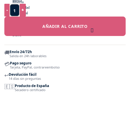
Cuchillo jamonero Quttin Sybarite 28cm cantidad
AÑADIR AL CARRITO
🚚
Envío 24/72h
Salida en 24h laborables
💳
Pago seguro
Tarjeta, PayPal, contrareembolso
↩️
Devolución fácil
14 días sin preguntas
🇪🇸
Producto de España
Secadero certificado