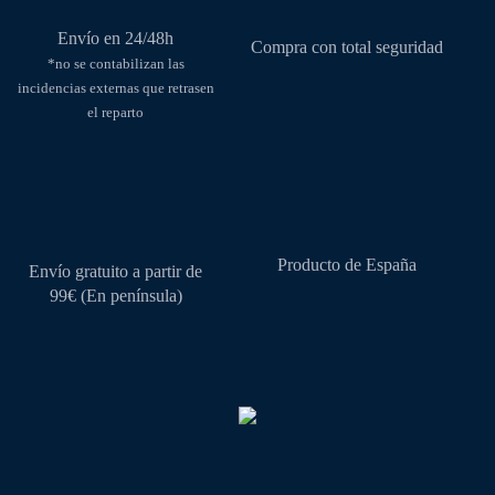
de
la
producto
página
Envío en 24/48h
Compra con total seguridad
de
*no se contabilizan las
producto
incidencias externas que retrasen
el reparto
Producto de España
Envío gratuito a partir de
99€ (En península)